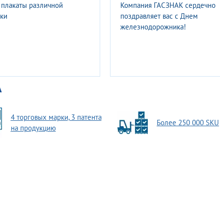
ГОСТы с 1 августа 2026
Компания ГАСЗНАК запустила
производство второй
модификации модульной сист
светозвукового оповещения
А
4 торговых марки, 3 патента
Более 250 000 SKU
на продукцию