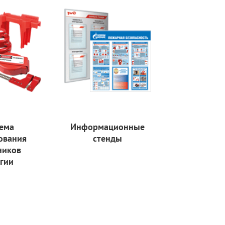
ема
Информационные
ования
стенды
ников
гии