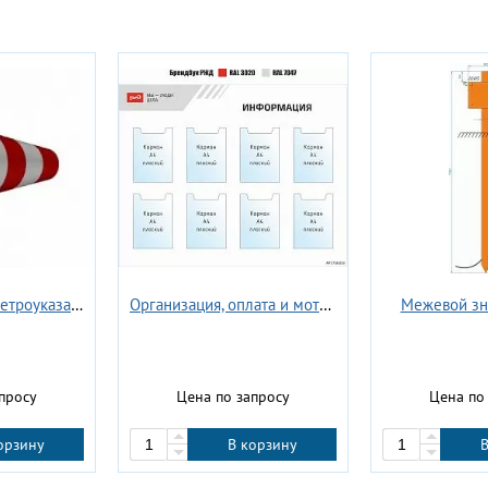
Флюгер ветроуказатель нефтехимический
Дорожный знак индивидуального проектирования - Проход запрещен, обход. Стрелка налево
просу
Цена по запросу
Цена по
орзину
В корзину
В