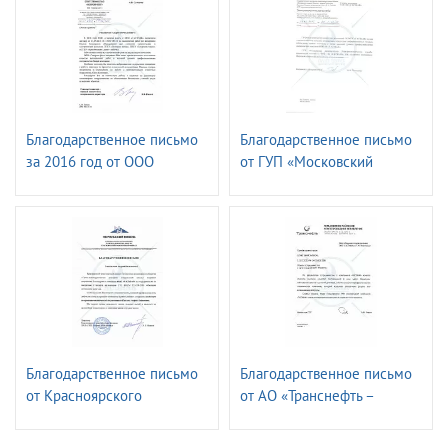
Благодарственное письмо
Благодарственное письмо
за 2016 год от ОOО
от ГУП «Московский
«Газпром ФЛОТ»
метрополитен»
Электромеханическая
служба.
Благодарственное письмо
Благодарственное письмо
от Красноярского
от АО «Транснефть –
транспортного филиала
Верхняя Волга»
ПАО «ГМК«Норильский