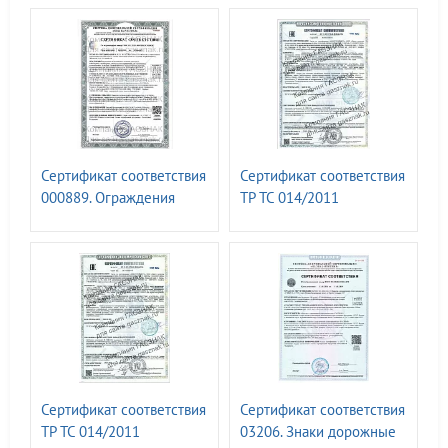
Сертификат соответствия
Сертификат соответствия
000889. Ограждения
ТР ТС 014/2011
металлические
N00583808. Опоры для
монтажа технических
средств организации
дорожного движения.
Опоры дорожных знаков
металлические
неэлектрифицированные
обычные I-образные
марок: ОМ-2,5; ОМ-3,0;
Сертификат соответствия
Сертификат соответствия
ОМ-3,5; ОМ-4,0; ОМ-4,5;
ТР ТС 014/2011
03206. Знаки дорожные
ОМ-5,0;