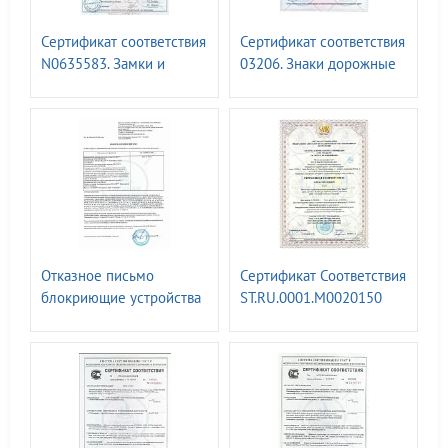
Сертификат соответствия
Сертификат соответствия
N0635583. Замки и
03206. Знаки дорожные
устройства блокирующие
1-8 групп I-IV
"ГАСЛОК"
типоразмеров ГОСТ Р
52290 - 2004
Отказное письмо
Сертификат Соответствия
блокриющие устройства
ST.RU.0001.M0020150
ГАСЛОК - ТР ТС 012/2011
менеджмента качества
"О безопасности
оборудования для
работы во
взрывоопасных средах"