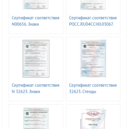
Сертификат соответствия
Сертификат соответствия
N00656. Знаки
РОСС.RU04CCH0.03067.
магистральных
Знаки туристической
газопроводов СТО
навигации ГОСТ Р 57581 -
ГАЗПРОМ 2-3.5-454-2010
2017
Сертификат соответствия
Сертификат соответствия
N 32623. Знаки
32623. Стенды
безопасности и
информационные т.м.
информационные щиты
ГАСЗНАК
для ПАО «РОССЕТИ» СТО
34.01-24-001-2015