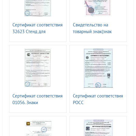
Сертификат соответствия
Свидетельство на
32623 Стенд для
товарный знак(знак
размещения средств
обслуживания) N 498038
защиты т.м. ГАССТЕНД
т.м. ГАССТЕНД
Сертификат соответствия
Сертификат соответствия
01056. Знаки
РОСС
безопасности ГОСТ Р
RU.32623.ОС15.13450.
12.4.026-2015
Знаки путевые и
сигнальные железных
дорог. ГОСТ 8442-65