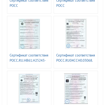
Сертификат соответствия
Сертификат соответствия
РОСС
РОСС
RU.З2623.ОС07.04519.
RU.З2623.ОС07.04520.
Знаки навигационные
Информационных знаки
внутренних судоходных
для обозначения границ
путей ГОСТ 26600-98
водоохранных зон
Сертификат соответствия
Сертификат соответствия
РОСС.RU.НВ61.Н25243-
РОСС.RU04CCH0.03068.
Штендеры
Железнодорожные знаки
информационные ТУ
по
25.99.29-007-52419895-
непроизводственнному
2018
травматизму