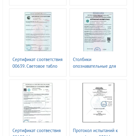
N00583809. Знаки
1-8 групп I-IV
дорожные 1-5
типоразмеров ГОСТ Р
типоразмера, знаки
52290 - 2024
стандартной формы
виды 1а-26, знаки
индивидуального
проектирования виды 27-
40. ГОСТ 32945-2014
Сертификат соответствия
Столбики
00639. Световое табло
опознавательные для
информационные
кабельных линий РОСС
указатели и знаки. ТУ
RU.32623.ОС10.06123
-27.40.24.-019-52419895-
2018.-07.06.2024
Сертификат соотвествия
Протокол испытаний к