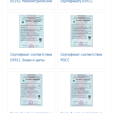
05192. Манометрические
сертификату 03911.
комплекты ГАСЗНАК ТУ
Знаки и щиты-указатели
для объектов ПАО
Транснефть
Сертификат соответствия
Сертификат соответствия
03911. Знаки и щиты-
РОСС
указатели для объектах
RU.32623.ОС10.05833.
ПАО Транснефть
Универсальный
ОТТ-75.200.00-КТН-0412-
диэлектрический трап-
22
трансформер с
переменной длиной для
спуска и эвакуации
персонала из траншеи
«ГАСТРАП»