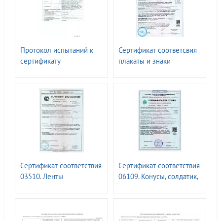
Протокол испытаний к
Сертификат соответсвия
сертификату
плакаты и знаки
соответствия 00336.
электробезопасности N
Знаки безопасности, с
0151277. СО 153-
применением
34.03.603-2003, СТО
фотолюм.материалов.
34.01.-30.1-001-2016
ГОСТ 34428-2018
Сертификат соответствия
Сертификат соответствия
03510. Ленты
06109. Конусы, солдатик,
сигнальные ГОСТ Р
веха ГОСТ 32758-2014
12.4.026-2015