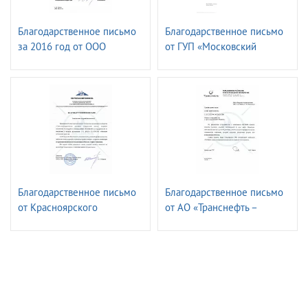
Благодарственное письмо
Благодарственное письмо
за 2016 год от ОOО
от ГУП «Московский
«Газпром ФЛОТ»
метрополитен»
Электромеханическая
служба.
Благодарственное письмо
Благодарственное письмо
от Красноярского
от АО «Транснефть –
транспортного филиала
Верхняя Волга»
ПАО «ГМК«Норильский
Никель»