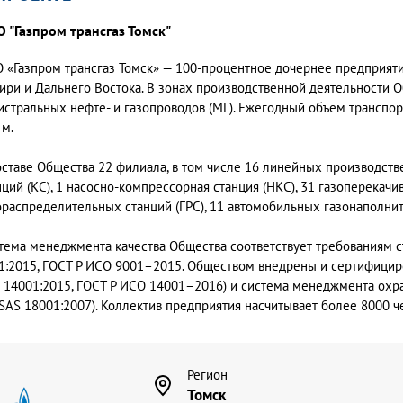
 "Газпром трансгаз Томск"
 «Газпром трансгаз Томск» — 100-процентное дочернее предприяти
ири и Дальнего Востока. В зонах производственной деятельности Об
истральных нефте- и газопроводов (МГ). Ежегодный объем транспо
 м.
оставе Общества 22 филиала, в том числе 16 линейных производст
нций (КС), 1 насосно-компрессорная станция (НКС), 31 газоперекачи
ораспределительных станций (ГРС), 11 автомобильных газонаполни
тема менеджмента качества Общества соответствует требованиям с
1:2015, ГОСТ Р ИСО 9001–2015. Обществом внедрены и сертифици
O 14001:2015, ГОСТ Р ИСО 14001–2016) и система менеджмента ох
SAS 18001:2007). Коллектив предприятия насчитывает более 8000 че
Регион
Томск