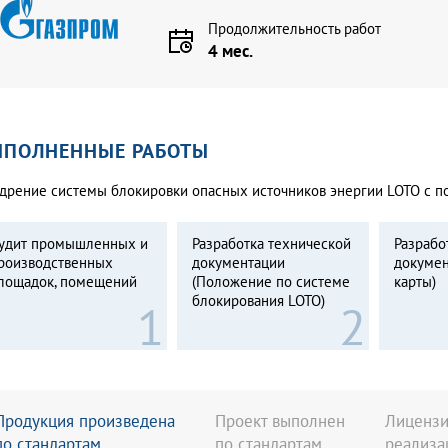
Продолжительность работ
4 мес.
ЫПОЛНЕННЫЕ РАБОТЫ
дрение системы блокировки опасных источников энергии LOTO с п
удит промышленных и
Разработка технической
Разрабо
роизводственных
документации
докумен
лощадок, помещений
(Положение по системе
карты)
блокирования LOTO)
Продукция произведена
Проект выполнен
Лицензи
по стандартам
по стандартам
реализа