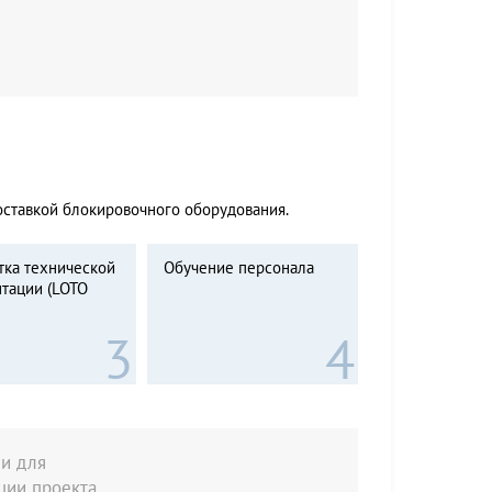
оставкой блокировочного оборудования.
тка технической
Обучение персонала
тации (LOTO
и для
ции проекта