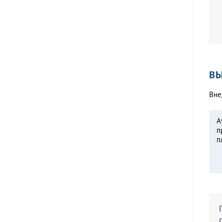
В
Вне
А
п
п