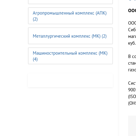
ООО
Агропромышленный комплекс (АПК)
(2)
ООО
Сиб
Металлургический комплекс (МК) (2)
маг
куб.
Машиностроительный комплекс (MК)
В с
(4)
ста
газ
Сис
900
(IS
(OH