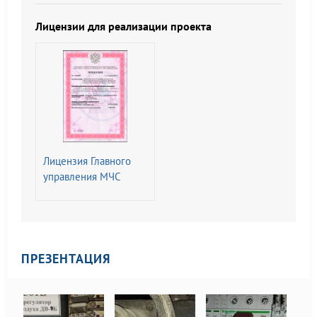
Изменением N 1)
Лицензии для реализации проекта
Лицензия Главного
управления МЧС
России на
Деятельность по
монтажу,
техническому
обслуживанию и
ПРЕЗЕНТАЦИЯ
ремонту средств
обеспечения
пожарной
безопасности зданий