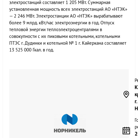
электростанций составляет 1 205 МВт. Суммарная
установленная мощность всех электростанций АО «НТЭК»
— 2 246 МВт. Электростанции АО «НТЭК» вырабатывают
более 9 млрд. кВт/час электроэнергии в год. Отпуск
тепловой энергии теплоэлектроцентралями в
совокупности с их пиковыми котельными, котельными
ПТЭС г. Дудинки и котельной № 1 г. Кайеркана составляет
13 525 000 Гкал. в год.
Р
К
к
г.
Н
Г
р
2