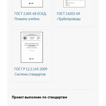
ГОСТ 2.605-68 ЕСКД.
ГОСТ 14202-69
Плакаты учебно-
«Трубопроводы
технические. Общие
промышленных
технические
предприятий.
требования (с
Опознавательная
Изменениями N 1, 2)
окраска,
предупреждающие
знаки и
маркировочные
щитки
ГОСТ Р 12.2.143-2009
Система стандартов
безопасности труда
(ССБТ). Системы
фотолюминесцентные
эвакуационные.
Проект выполнен по стандартам
Требования и методы
контроля (с