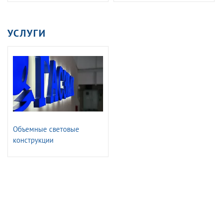
Знаки путевые и
по непроизводственнному
сигнальные железных
травматизму
дорог. ГОСТ 8442-65
УСЛУГИ
Объемные световые
конструкции