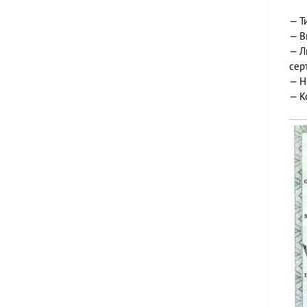
— Т
— В
— Л
сер
— Н
— К