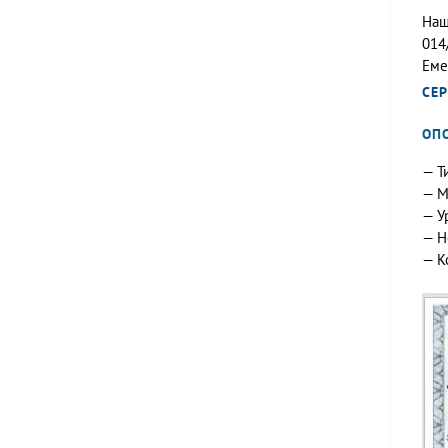
Наш
014
Еме
СЕ
ОП
— Т
— М
— У
— Н
— К