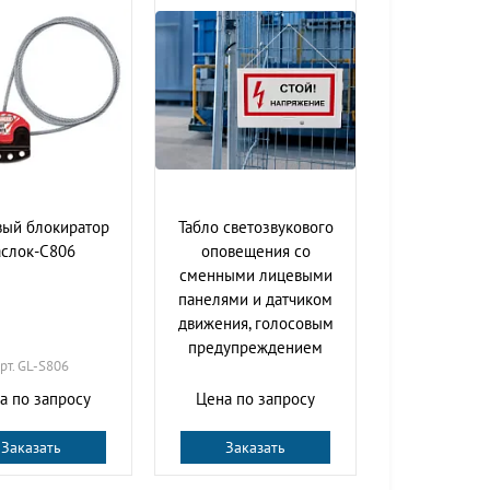
вый блокиратор
Табло светозвукового
аслок-С806
оповещения со
сменными лицевыми
панелями и датчиком
движения, голосовым
предупреждением
рт. GL-S806
а по запросу
Цена по запросу
Заказать
Заказать