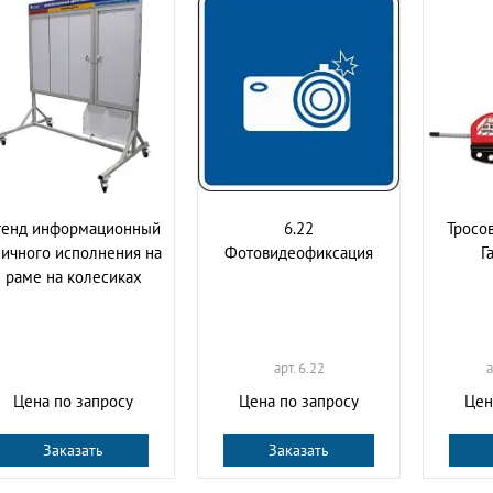
тенд информационный
6.22
Тросо
личного исполнения на
Фотовидеофиксация
Г
раме на колесиках
арт. 6.22
а
Цена по запросу
Цена по запросу
Цен
Заказать
Заказать