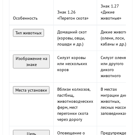
Знак 1.27
Знак 1.26
«Дикие
Особенность
«Перегон скота»
животные»
Домашний скот
Дикие животные
Тип животных
(коровы, овцы,
(олени, лоси,
лошади и др.)
кабаны и др.)
Силуэт коровы
Силуэт оленя
Изображение на
или нескольких
или другого
знаке
коров
дикого
животного
Вблизи колхозов,
В местах
Места установки
пастбищ,
миграции диких
животноводческих
животных,
ферм, мест
лесных массивах,
перегонки скота
заповедниках
через дорогу
Оповещение о
Предупреждение
Цель